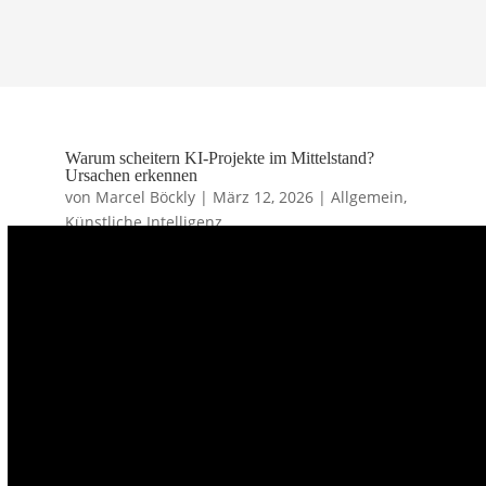
Kostenlose Beratung heute
Warum scheitern KI-Projekte im Mittelstand?
Ursachen erkennen
von
Marcel Böckly
|
März 12, 2026
|
Allgemein
,
Künstliche Intelligenz
95% der KI-Projekte scheitern trotz
hoher Investitionen, ein alarmierendes
Zeichen, das auch den Mittelstand
betrifft. Ohne klare Strategie und
definierte Ziele verlieren viele
Unternehmen im
Digitalisierungsprozess kostbare